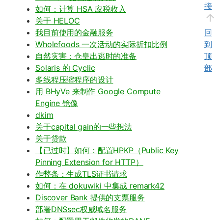
接
如何：计算 HSA 应税收入
关于 HELOC
我目前使用的金融服务
回
Wholefoods 一次活动的实际折扣比例
到
自然灾害：仓皇出逃时的准备
顶
Solaris 的 Cyclic
部
多线程压缩程序的设计
用 BHyVe 来制作 Google Compute
Engine 镜像
dkim
关于capital gain的一些想法
关于贷款
【已过时】如何：配置HPKP（Public Key
Pinning Extension for HTTP）
作弊条：生成TLS证书请求
如何：在 dokuwiki 中集成 remark42
Discover Bank 提供的支票服务
部署DNSsec权威域名服务