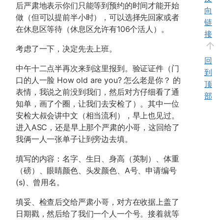
后严肃地表示你们只能等到预约的时间才能开始
向
做（但可以提前半小时），可以选择先回家或者
链
在休息区等待（休息区允许有106个活人）。
接
考虑了一下，决定先去上班。
回
中午十二点半再次来到这里报到。验证证件（门
到
口的人一脸 How old are you? 怎么老是你？ 的
顶
表情，我说之前没到我们，然后对方仔细看了通
部
知单，画了个圈，让我们去安检了）。其中一位
安检大叔会讲中文（相当流利），早上也见过。
进入ASC，还是早上那个严肃的小哥，这回给了
我俩一人一张单子让到旁边去填。
填写的内容：名字、生日、身高（英制）、体重
（磅）、眼睛颜色、头发颜色、A号、申请编号
(s)、曾用名。
填妥、检查后交给严肃小哥，对方在收据上盖了
日期戳，然后给了我们一个人一个号。接着就等