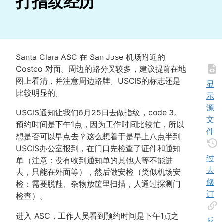
打指纹经历
Santa Clara ASC 在 San Jose 机场附近的
Costco 对面。周边的路分叉较多，建议提前在地
图上看清，并注意周边路牌。USCIS的标志还是
显
比较明显的。
示
源
USCIS通知让我们6月25日去做指纹，code 3。
文
预约时间是下午1点，因为工作时间比较忙，所以
件
想是否可以早点去？这么想着于是早上八点半到
USCIS办公室报到，在门口先检查了证件和通知
过
单（注意：没有收到通知单的其他人等不能进
去
去，只能在外面等），然后做安检（类似机场安
修
检：需要脱鞋、杂物放筐里扫描，人通过探测门
订
检查）。
进入 ASC，工作人员看到预约时间是下午1点之
反