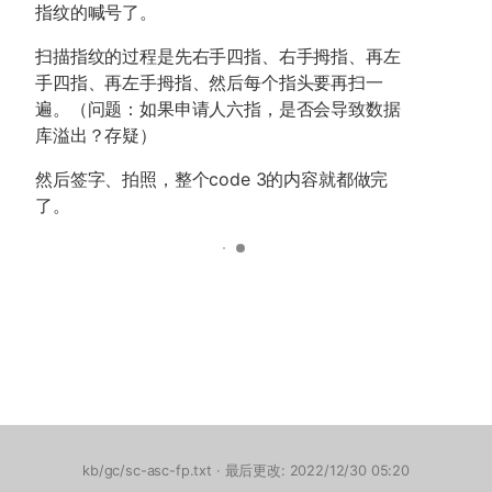
指纹的喊号了。
扫描指纹的过程是先右手四指、右手拇指、再左
手四指、再左手拇指、然后每个指头要再扫一
遍。（问题：如果申请人六指，是否会导致数据
库溢出？存疑）
然后签字、拍照，整个code 3的内容就都做完
了。
kb/gc/sc-asc-fp.txt
· 最后更改: 2022/12/30 05:20