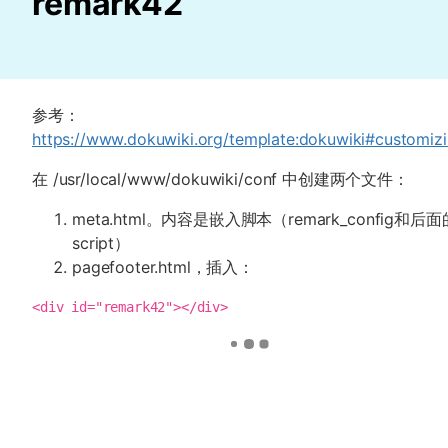
remark42
参考：
https://www.dokuwiki.org/template:dokuwiki#customiz
在 /usr/local/www/dokuwiki/conf 中创建两个文件：
meta.html。内容是嵌入脚本（remark_config和后面
script）
pagefooter.html，插入：
<div id="remark42"></div>