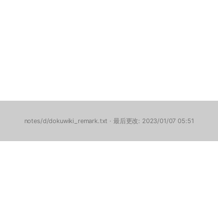
notes/d/dokuwiki_remark.txt
· 最后更改: 2023/01/07 05:51