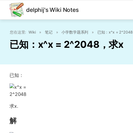
delphij's Wiki Notes
您在这里:
Wiki
»
笔记
»
小学数学题系列
»
已知：x^x = 2^204
已知：x^x = 2^2048，求x
已知：
求x.
解