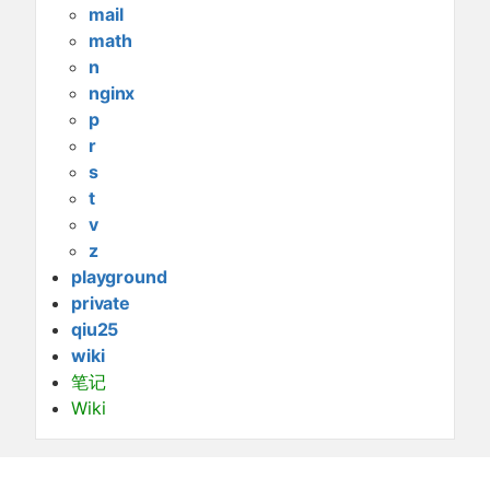
mail
math
n
nginx
p
r
s
t
v
z
playground
private
qiu25
wiki
笔记
Wiki