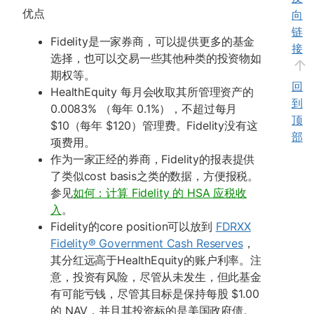
优点
向
链
Fidelity是一家券商，可以提供更多的基金
接
选择，也可以交易一些其他种类的投资物如
期权等。
回
HealthEquity 每月会收取其所管理资产的
到
0.0083% （每年 0.1%），不超过每月
顶
$10（每年 $120）管理费。Fidelity没有这
部
项费用。
作为一家正经的券商，Fidelity的报表提供
了类似cost basis之类的数据，方便报税。
参见
如何：计算 Fidelity 的 HSA 应税收
入
。
Fidelity的core position可以放到
FDRXX
Fidelity® Government Cash Reserves
，
其分红远高于HealthEquity的账户利率。注
意，投资有风险，尽管从未发生，但此基金
有可能亏钱，尽管其目标是保持每股 $1.00
的 NAV，并且其投资标的是美国政府债。