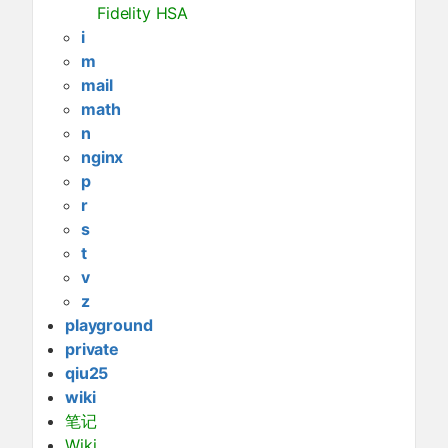
Fidelity HSA
i
m
mail
math
n
nginx
p
r
s
t
v
z
playground
private
qiu25
wiki
笔记
Wiki