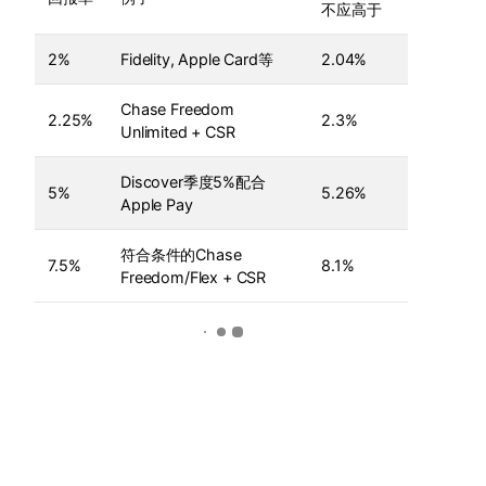
不应高于
2%
Fidelity, Apple Card等
2.04%
Chase Freedom
2.25%
2.3%
Unlimited + CSR
Discover季度5%配合
5%
5.26%
Apple Pay
符合条件的Chase
7.5%
8.1%
Freedom/Flex + CSR