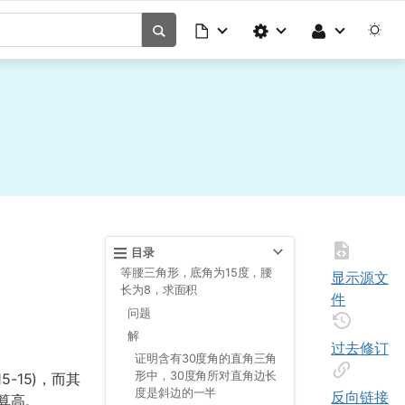
目录
等腰三角形，底角为15度，腰
显示源文
长为8，求面积
件
问题
解
过去修订
证明含有30度角的直角三角
形中，30度角所对直角边长
-15)，而其
度是斜边的一半
反向链接
算高。