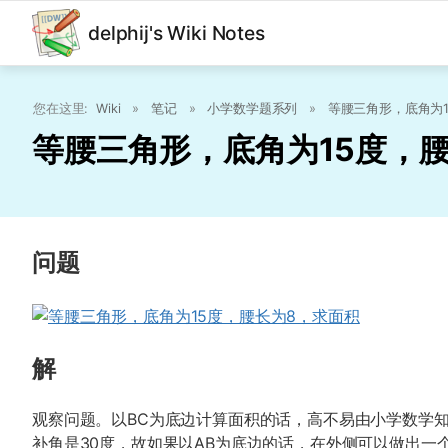
delphij's Wiki Notes
您在这里:
Wiki
»
笔记
»
小学数学题系列
»
等腰三角形，底角为
等腰三角形，底角为15度，
问题
解
观察问题。以BC为底边计算面积的话，高不易由小学数学知识计算
补角是30度，故如果以AB为底边的话，在外侧可以做出一