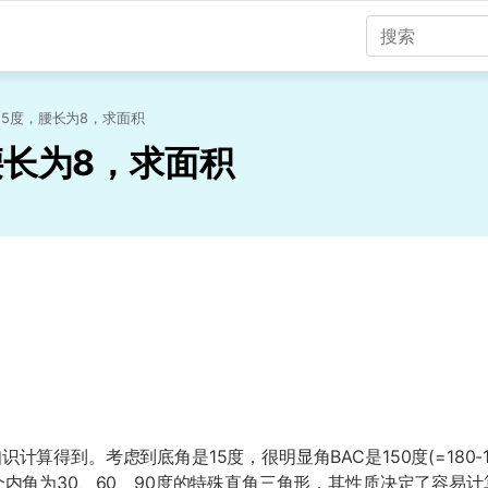
15度，腰长为8，求面积
腰长为8，求面积
得到。考虑到底角是15度，很明显角BAC是150度(=180-15
个内角为30、60、90度的特殊直角三角形，其性质决定了容易计