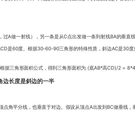
，过A做一射线），另一条是从C点出发做一条到射线BA的垂直
CD是60度。根据30-60-90三角形的特殊性质，斜边AC是30
三角形面积公式，得到三角形面积为 (底AB*高CD)/2 = 8*4/2
角边长度是斜边的一半
点角平分线，也垂直于对边。假设从顶点A出发到BC做垂线，垂足