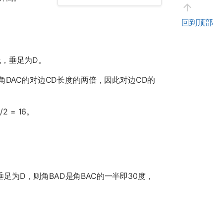
回到顶部
线，垂足为D。
度角DAC的对边CD长度的两倍，因此对边CD的
 = 16。
为D，则角BAD是角BAC的一半即30度，