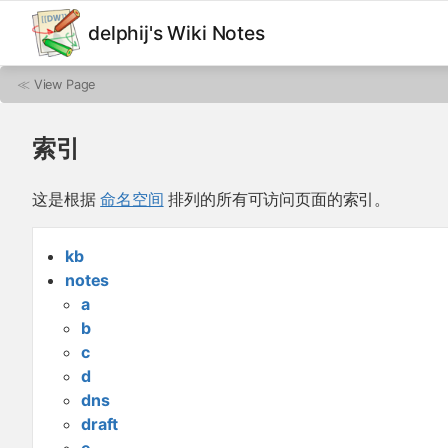
delphij's Wiki Notes
≪
View Page
索引
这是根据
命名空间
排列的所有可访问页面的索引。
kb
notes
a
b
c
d
dns
draft
e