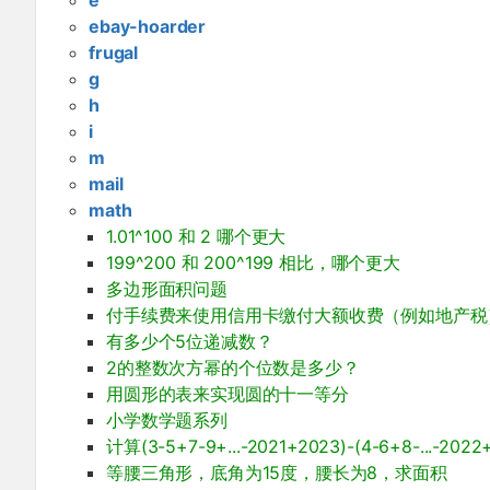
ebay-hoarder
frugal
g
h
i
m
mail
math
1.01^100 和 2 哪个更大
199^200 和 200^199 相比，哪个更大
多边形面积问题
付手续费来使用信用卡缴付大额收费（例如地产税
有多少个5位递减数？
2的整数次方幂的个位数是多少？
用圆形的表来实现圆的十一等分
小学数学题系列
计算(3-5+7-9+...-2021+2023)-(4-6+8-...-2022
等腰三角形，底角为15度，腰长为8，求面积