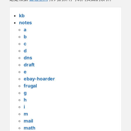
kb
notes
a
b
c
d
dns
draft
e
ebay-hoarder
frugal
g
h
i
m
mail
math