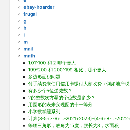
ebay-hoarder
frugal
g
h
i
m
mail
math
1.01^100 和 2 哪个更大
199^200 和 200^199 相比，哪个更大
多边形面积问题
付手续费来使用信用卡缴付大额收费（例如地产税
有多少个5位递减数？
2的整数次方幂的个位数是多少？
用圆形的表来实现圆的十一等分
小学数学题系列
计算(3-5+7-9+...-2021+2023)-(4-6+8-...-2022
等腰三角形，底角为15度，腰长为8，求面积