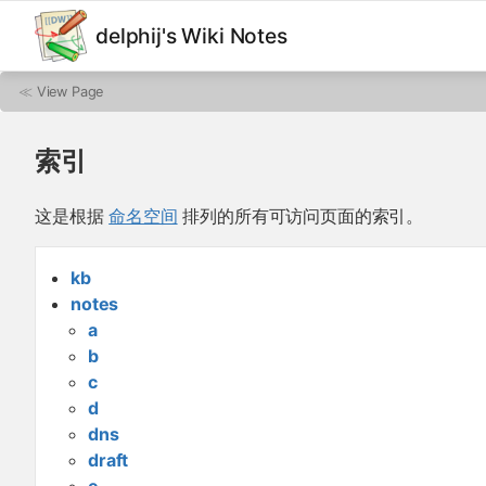
delphij's Wiki Notes
≪
View Page
索引
这是根据
命名空间
排列的所有可访问页面的索引。
kb
notes
a
b
c
d
dns
draft
e