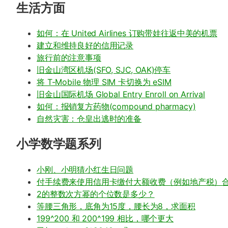
生活方面
如何：在 United Airlines 订购带娃往返中美的机票
建立和维持良好的信用记录
旅行前的注意事项
旧金山湾区机场(SFO, SJC, OAK)停车
将 T-Mobile 物理 SIM 卡切换为 eSIM
旧金山国际机场 Global Entry Enroll on Arrival
如何：报销复方药物(compound pharmacy)
自然灾害：仓皇出逃时的准备
小学数学题系列
小刚、小明猜小红生日问题
付手续费来使用信用卡缴付大额收费（例如地产税）
2的整数次方幂的个位数是多少？
等腰三角形，底角为15度，腰长为8，求面积
199^200 和 200^199 相比，哪个更大