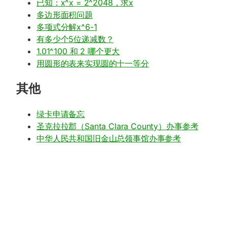
已知：x^x = 2^2048，求x
多边形面积问题
多项式分解x^6-1
有多少个5位递减数？
1.01^100 和 2 哪个更大
用圆形的表来实现圆的十一等分
其他
绿卡申请备忘
圣克拉拉郡（Santa Clara County）办事参考
中华人民共和国旧金山总领事馆办事参考