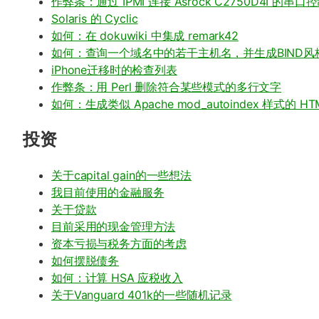
作弊条：通过 IPMI 连接 Asrock C2750D4I 的串口
Solaris 的 Cyclic
如何：在 dokuwiki 中集成 remark42
如何：查询一个域名中的若干主机名，并生成BIND风格
iPhone迁移时的检查列表
作弊条：用 Perl 删除符合某些模式的多行文字
如何：生成类似 Apache mod_autoindex 样式的 HT
投资
关于capital gain的一些想法
我目前使用的金融服务
关于贷款
目前采用的现金管理方法
资本亏损与税务方面的考虑
如何摆脱债务
如何：计算 HSA 应税收入
关于Vanguard 401k的一些随机记录